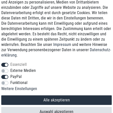
und Anzeigen zu personalisieren, Medien von Drittanbietern
einzubinden oder Zugriffe auf unsere Website zu analysieren. Die
Zustellung am nächsten Werktag
Datenverarbeitung erfolgt erst durch gesetzte Cookies. Wir teilen
Günstiger Versand
diese Daten mit Dritten, die wir in den Einstellungen benennen.
Die Datenverarbeitung kann mit Einwilligung oder aufgrund eines
Generalüberholt mit Garantie
berechtigten Interesses erfolgen. Die Zustimmung kann erteilt oder
abgelehnt werden. Es besteht das Recht, nicht einzuwilligen und
die Einwilligung zu einem späteren Zeitpunkt zu ändern oder zu
widerrufen. Beachten Sie unser
Impressum
und weitere Hinweise
+49 8989 96160*
zur Verwendung personenbezogener Daten in unserer
Daten­schutz­
erklärung
.
shop@toptenstorage.com
Essenziell
Externe Medien
PayPal
*Sie erreichen uns zum Ortstarif von Montag bis Freitag von 9 Uhr - 18 Uhr.
Funktional
Alle Preise inkl. MwSt. und zzgl. Versand
Weitere Einstellungen
© 2018 TOP TEN Computervertrieb GmbH
Alle Rechte vorbehalten.
powered by
createyourtemplate
Alle akzeptieren
Auswahl akzeptieren