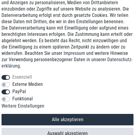
und Anzeigen zu personalisieren, Medien von Drittanbietern
einzubinden oder Zugriffe auf unsere Website zu analysieren. Die
Zustellung am nächsten Werktag
Datenverarbeitung erfolgt erst durch gesetzte Cookies. Wir teilen
Günstiger Versand
diese Daten mit Dritten, die wir in den Einstellungen benennen.
Die Datenverarbeitung kann mit Einwilligung oder aufgrund eines
Generalüberholt mit Garantie
berechtigten Interesses erfolgen. Die Zustimmung kann erteilt oder
abgelehnt werden. Es besteht das Recht, nicht einzuwilligen und
die Einwilligung zu einem späteren Zeitpunkt zu ändern oder zu
widerrufen. Beachten Sie unser
Impressum
und weitere Hinweise
+49 8989 96160*
zur Verwendung personenbezogener Daten in unserer
Daten­schutz­
erklärung
.
shop@toptenstorage.com
Essenziell
Externe Medien
PayPal
*Sie erreichen uns zum Ortstarif von Montag bis Freitag von 9 Uhr - 18 Uhr.
Funktional
Alle Preise inkl. MwSt. und zzgl. Versand
Weitere Einstellungen
© 2018 TOP TEN Computervertrieb GmbH
Alle Rechte vorbehalten.
powered by
createyourtemplate
Alle akzeptieren
Auswahl akzeptieren