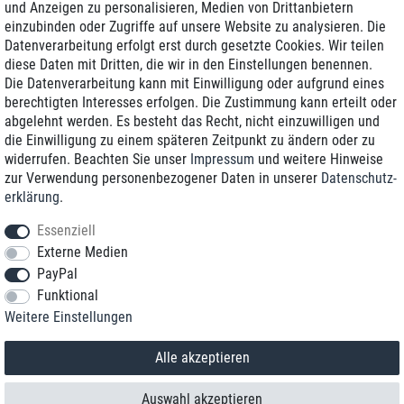
und Anzeigen zu personalisieren, Medien von Drittanbietern
einzubinden oder Zugriffe auf unsere Website zu analysieren. Die
Zustellung am nächsten Werktag
Datenverarbeitung erfolgt erst durch gesetzte Cookies. Wir teilen
Günstiger Versand
diese Daten mit Dritten, die wir in den Einstellungen benennen.
Die Datenverarbeitung kann mit Einwilligung oder aufgrund eines
Generalüberholt mit Garantie
berechtigten Interesses erfolgen. Die Zustimmung kann erteilt oder
abgelehnt werden. Es besteht das Recht, nicht einzuwilligen und
die Einwilligung zu einem späteren Zeitpunkt zu ändern oder zu
widerrufen. Beachten Sie unser
Impressum
und weitere Hinweise
+49 8989 96160*
zur Verwendung personenbezogener Daten in unserer
Daten­schutz­
erklärung
.
shop@toptenstorage.com
Essenziell
Externe Medien
PayPal
*Sie erreichen uns zum Ortstarif von Montag bis Freitag von 9 Uhr - 18 Uhr.
Funktional
Alle Preise inkl. MwSt. und zzgl. Versand
Weitere Einstellungen
© 2018 TOP TEN Computervertrieb GmbH
Alle Rechte vorbehalten.
powered by
createyourtemplate
Alle akzeptieren
Auswahl akzeptieren