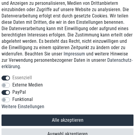
und Anzeigen zu personalisieren, Medien von Drittanbietern
einzubinden oder Zugriffe auf unsere Website zu analysieren. Die
Zustellung am nächsten Werktag
Datenverarbeitung erfolgt erst durch gesetzte Cookies. Wir teilen
Günstiger Versand
diese Daten mit Dritten, die wir in den Einstellungen benennen.
Die Datenverarbeitung kann mit Einwilligung oder aufgrund eines
Generalüberholt mit Garantie
berechtigten Interesses erfolgen. Die Zustimmung kann erteilt oder
abgelehnt werden. Es besteht das Recht, nicht einzuwilligen und
die Einwilligung zu einem späteren Zeitpunkt zu ändern oder zu
widerrufen. Beachten Sie unser
Impressum
und weitere Hinweise
+49 8989 96160*
zur Verwendung personenbezogener Daten in unserer
Daten­schutz­
erklärung
.
shop@toptenstorage.com
Essenziell
Externe Medien
PayPal
*Sie erreichen uns zum Ortstarif von Montag bis Freitag von 9 Uhr - 18 Uhr.
Funktional
Alle Preise inkl. MwSt. und zzgl. Versand
Weitere Einstellungen
© 2018 TOP TEN Computervertrieb GmbH
Alle Rechte vorbehalten.
powered by
createyourtemplate
Alle akzeptieren
Auswahl akzeptieren