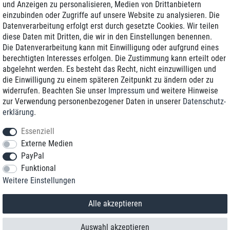
und Anzeigen zu personalisieren, Medien von Drittanbietern
einzubinden oder Zugriffe auf unsere Website zu analysieren. Die
Zustellung am nächsten Werktag
Datenverarbeitung erfolgt erst durch gesetzte Cookies. Wir teilen
Günstiger Versand
diese Daten mit Dritten, die wir in den Einstellungen benennen.
Die Datenverarbeitung kann mit Einwilligung oder aufgrund eines
Generalüberholt mit Garantie
berechtigten Interesses erfolgen. Die Zustimmung kann erteilt oder
abgelehnt werden. Es besteht das Recht, nicht einzuwilligen und
die Einwilligung zu einem späteren Zeitpunkt zu ändern oder zu
widerrufen. Beachten Sie unser
Impressum
und weitere Hinweise
+49 8989 96160*
zur Verwendung personenbezogener Daten in unserer
Daten­schutz­
erklärung
.
shop@toptenstorage.com
Essenziell
Externe Medien
PayPal
*Sie erreichen uns zum Ortstarif von Montag bis Freitag von 9 Uhr - 18 Uhr.
Funktional
Alle Preise inkl. MwSt. und zzgl. Versand
Weitere Einstellungen
© 2018 TOP TEN Computervertrieb GmbH
Alle Rechte vorbehalten.
powered by
createyourtemplate
Alle akzeptieren
Auswahl akzeptieren