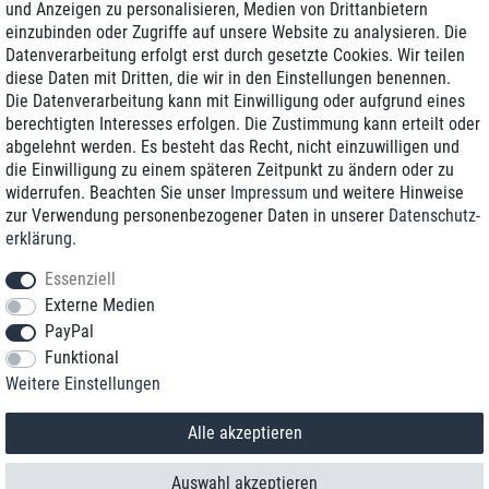
und Anzeigen zu personalisieren, Medien von Drittanbietern
einzubinden oder Zugriffe auf unsere Website zu analysieren. Die
Zustellung am nächsten Werktag
Datenverarbeitung erfolgt erst durch gesetzte Cookies. Wir teilen
Günstiger Versand
diese Daten mit Dritten, die wir in den Einstellungen benennen.
Die Datenverarbeitung kann mit Einwilligung oder aufgrund eines
Generalüberholt mit Garantie
berechtigten Interesses erfolgen. Die Zustimmung kann erteilt oder
abgelehnt werden. Es besteht das Recht, nicht einzuwilligen und
die Einwilligung zu einem späteren Zeitpunkt zu ändern oder zu
widerrufen. Beachten Sie unser
Impressum
und weitere Hinweise
+49 8989 96160*
zur Verwendung personenbezogener Daten in unserer
Daten­schutz­
erklärung
.
shop@toptenstorage.com
Essenziell
Externe Medien
PayPal
*Sie erreichen uns zum Ortstarif von Montag bis Freitag von 9 Uhr - 18 Uhr.
Funktional
Alle Preise inkl. MwSt. und zzgl. Versand
Weitere Einstellungen
© 2018 TOP TEN Computervertrieb GmbH
Alle Rechte vorbehalten.
powered by
createyourtemplate
Alle akzeptieren
Auswahl akzeptieren