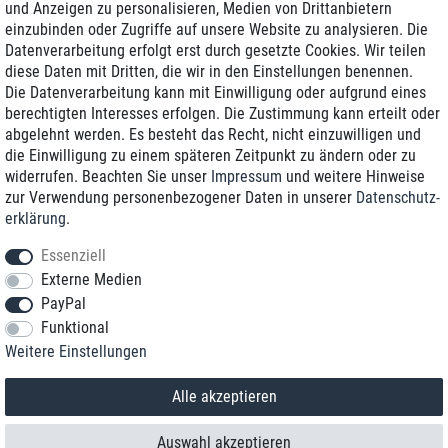
und Anzeigen zu personalisieren, Medien von Drittanbietern
einzubinden oder Zugriffe auf unsere Website zu analysieren. Die
Zustellung am nächsten Werktag
Datenverarbeitung erfolgt erst durch gesetzte Cookies. Wir teilen
Günstiger Versand
diese Daten mit Dritten, die wir in den Einstellungen benennen.
Die Datenverarbeitung kann mit Einwilligung oder aufgrund eines
Generalüberholt mit Garantie
berechtigten Interesses erfolgen. Die Zustimmung kann erteilt oder
abgelehnt werden. Es besteht das Recht, nicht einzuwilligen und
die Einwilligung zu einem späteren Zeitpunkt zu ändern oder zu
widerrufen. Beachten Sie unser
Impressum
und weitere Hinweise
+49 8989 96160*
zur Verwendung personenbezogener Daten in unserer
Daten­schutz­
erklärung
.
shop@toptenstorage.com
Essenziell
Externe Medien
PayPal
*Sie erreichen uns zum Ortstarif von Montag bis Freitag von 9 Uhr - 18 Uhr.
Funktional
Alle Preise inkl. MwSt. und zzgl. Versand
Weitere Einstellungen
© 2018 TOP TEN Computervertrieb GmbH
Alle Rechte vorbehalten.
powered by
createyourtemplate
Alle akzeptieren
Auswahl akzeptieren