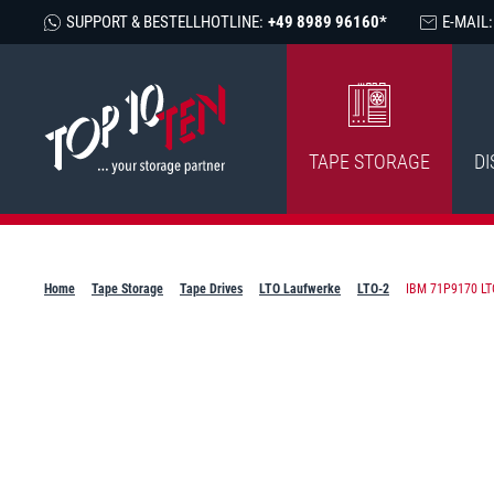
SUPPORT & BESTELLHOTLINE:
+49 8989 96160*
E-MAIL:
TAPE STORAGE
DI
Home
Tape Storage
Tape Drives
LTO Laufwerke
LTO-2
IBM 71P9170 LTO