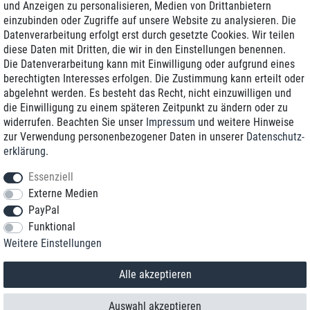
und Anzeigen zu personalisieren, Medien von Drittanbietern
einzubinden oder Zugriffe auf unsere Website zu analysieren. Die
Zustellung am nächsten Werktag
Datenverarbeitung erfolgt erst durch gesetzte Cookies. Wir teilen
Günstiger Versand
diese Daten mit Dritten, die wir in den Einstellungen benennen.
Die Datenverarbeitung kann mit Einwilligung oder aufgrund eines
Generalüberholt mit Garantie
berechtigten Interesses erfolgen. Die Zustimmung kann erteilt oder
abgelehnt werden. Es besteht das Recht, nicht einzuwilligen und
die Einwilligung zu einem späteren Zeitpunkt zu ändern oder zu
widerrufen. Beachten Sie unser
Impressum
und weitere Hinweise
+49 8989 96160*
zur Verwendung personenbezogener Daten in unserer
Daten­schutz­
erklärung
.
shop@toptenstorage.com
Essenziell
Externe Medien
PayPal
*Sie erreichen uns zum Ortstarif von Montag bis Freitag von 9 Uhr - 18 Uhr.
Funktional
Alle Preise inkl. MwSt. und zzgl. Versand
Weitere Einstellungen
© 2018 TOP TEN Computervertrieb GmbH
Alle Rechte vorbehalten.
powered by
createyourtemplate
Alle akzeptieren
Auswahl akzeptieren