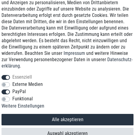
und Anzeigen zu personalisieren, Medien von Drittanbietern
einzubinden oder Zugriffe auf unsere Website zu analysieren. Die
Zustellung am nächsten Werktag
Datenverarbeitung erfolgt erst durch gesetzte Cookies. Wir teilen
Günstiger Versand
diese Daten mit Dritten, die wir in den Einstellungen benennen.
Die Datenverarbeitung kann mit Einwilligung oder aufgrund eines
Generalüberholt mit Garantie
berechtigten Interesses erfolgen. Die Zustimmung kann erteilt oder
abgelehnt werden. Es besteht das Recht, nicht einzuwilligen und
die Einwilligung zu einem späteren Zeitpunkt zu ändern oder zu
widerrufen. Beachten Sie unser
Impressum
und weitere Hinweise
+49 8989 96160*
zur Verwendung personenbezogener Daten in unserer
Daten­schutz­
erklärung
.
shop@toptenstorage.com
Essenziell
Externe Medien
PayPal
*Sie erreichen uns zum Ortstarif von Montag bis Freitag von 9 Uhr - 18 Uhr.
Funktional
Alle Preise inkl. MwSt. und zzgl. Versand
Weitere Einstellungen
© 2018 TOP TEN Computervertrieb GmbH
Alle Rechte vorbehalten.
powered by
createyourtemplate
Alle akzeptieren
Auswahl akzeptieren