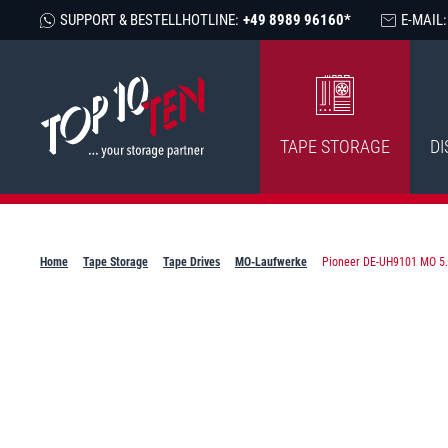
SUPPORT & BESTELLHOTLINE:
+49 8989 96160*
E-MAIL:
TAPE STORAGE
DI
Home
Tape Storage
Tape Drives
MO-Laufwerke
Pioneer DE-UH9101 MO 5.2