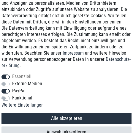
und Anzeigen zu personalisieren, Medien von Drittanbietern
einzubinden oder Zugriffe auf unsere Website zu analysieren. Die
Zustellung am nächsten Werktag
Datenverarbeitung erfolgt erst durch gesetzte Cookies. Wir teilen
Günstiger Versand
diese Daten mit Dritten, die wir in den Einstellungen benennen.
Die Datenverarbeitung kann mit Einwilligung oder aufgrund eines
Generalüberholt mit Garantie
berechtigten Interesses erfolgen. Die Zustimmung kann erteilt oder
abgelehnt werden. Es besteht das Recht, nicht einzuwilligen und
die Einwilligung zu einem späteren Zeitpunkt zu ändern oder zu
widerrufen. Beachten Sie unser
Impressum
und weitere Hinweise
+49 8989 96160*
zur Verwendung personenbezogener Daten in unserer
Daten­schutz­
erklärung
.
shop@toptenstorage.com
Essenziell
Externe Medien
PayPal
*Sie erreichen uns zum Ortstarif von Montag bis Freitag von 9 Uhr - 18 Uhr.
Funktional
Alle Preise inkl. MwSt. und zzgl. Versand
Weitere Einstellungen
© 2018 TOP TEN Computervertrieb GmbH
Alle Rechte vorbehalten.
powered by
createyourtemplate
Alle akzeptieren
Auswahl akzeptieren