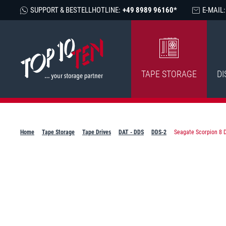
SUPPORT & BESTELLHOTLINE:
+49 8989 96160*
E-MAIL:
TAPE STORAGE
DI
Home
Tape Storage
Tape Drives
DAT - DDS
DDS-2
Seagate Scorpion 8 D