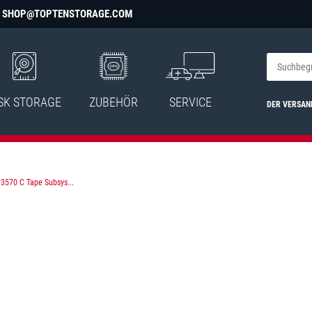
SHOP@TOPTENSTORAGE.COM
SK STORAGE
ZUBEHÖR
SERVICE
DER VERSAN
3570 C Tape Subsys...