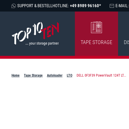
SUPPORT & BESTELLHOTLINE:
+49 8989 96160*
E-MAIL:
TAPE STORAGE
DI
Home
Tape Storage
Autoloader
LTO
DELL 0F3F39 PowerVault 124T LT...