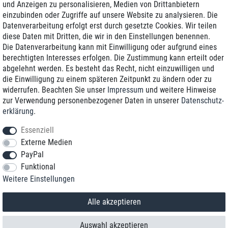
und Anzeigen zu personalisieren, Medien von Drittanbietern
einzubinden oder Zugriffe auf unsere Website zu analysieren. Die
Zustellung am nächsten Werktag
Datenverarbeitung erfolgt erst durch gesetzte Cookies. Wir teilen
Günstiger Versand
diese Daten mit Dritten, die wir in den Einstellungen benennen.
Die Datenverarbeitung kann mit Einwilligung oder aufgrund eines
Generalüberholt mit Garantie
berechtigten Interesses erfolgen. Die Zustimmung kann erteilt oder
abgelehnt werden. Es besteht das Recht, nicht einzuwilligen und
die Einwilligung zu einem späteren Zeitpunkt zu ändern oder zu
widerrufen. Beachten Sie unser
Impressum
und weitere Hinweise
+49 8989 96160*
zur Verwendung personenbezogener Daten in unserer
Daten­schutz­
erklärung
.
shop@toptenstorage.com
Essenziell
Externe Medien
PayPal
*Sie erreichen uns zum Ortstarif von Montag bis Freitag von 9 Uhr - 18 Uhr.
Funktional
Alle Preise inkl. MwSt. und zzgl. Versand
Weitere Einstellungen
© 2018 TOP TEN Computervertrieb GmbH
Alle Rechte vorbehalten.
powered by
createyourtemplate
Alle akzeptieren
Auswahl akzeptieren