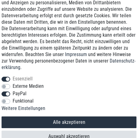
und Anzeigen zu personalisieren, Medien von Drittanbietern
einzubinden oder Zugriffe auf unsere Website zu analysieren. Die
Zustellung am nächsten Werktag
Datenverarbeitung erfolgt erst durch gesetzte Cookies. Wir teilen
Günstiger Versand
diese Daten mit Dritten, die wir in den Einstellungen benennen.
Die Datenverarbeitung kann mit Einwilligung oder aufgrund eines
Generalüberholt mit Garantie
berechtigten Interesses erfolgen. Die Zustimmung kann erteilt oder
abgelehnt werden. Es besteht das Recht, nicht einzuwilligen und
die Einwilligung zu einem späteren Zeitpunkt zu ändern oder zu
widerrufen. Beachten Sie unser
Impressum
und weitere Hinweise
+49 8989 96160*
zur Verwendung personenbezogener Daten in unserer
Daten­schutz­
erklärung
.
shop@toptenstorage.com
Essenziell
Externe Medien
PayPal
*Sie erreichen uns zum Ortstarif von Montag bis Freitag von 9 Uhr - 18 Uhr.
Funktional
Alle Preise inkl. MwSt. und zzgl. Versand
Weitere Einstellungen
© 2018 TOP TEN Computervertrieb GmbH
Alle Rechte vorbehalten.
powered by
createyourtemplate
Alle akzeptieren
Auswahl akzeptieren