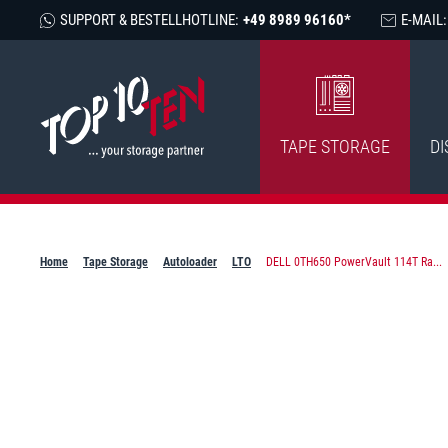
SUPPORT & BESTELLHOTLINE:
+49 8989 96160*
E-MAIL:
TAPE STORAGE
DI
Home
Tape Storage
Autoloader
LTO
DELL 0TH650 PowerVault 114T Ra...