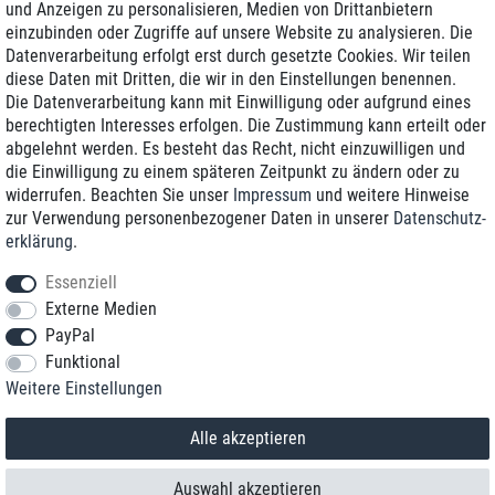
und Anzeigen zu personalisieren, Medien von Drittanbietern
einzubinden oder Zugriffe auf unsere Website zu analysieren. Die
Zustellung am nächsten Werktag
Datenverarbeitung erfolgt erst durch gesetzte Cookies. Wir teilen
Günstiger Versand
diese Daten mit Dritten, die wir in den Einstellungen benennen.
Die Datenverarbeitung kann mit Einwilligung oder aufgrund eines
Generalüberholt mit Garantie
berechtigten Interesses erfolgen. Die Zustimmung kann erteilt oder
abgelehnt werden. Es besteht das Recht, nicht einzuwilligen und
die Einwilligung zu einem späteren Zeitpunkt zu ändern oder zu
widerrufen. Beachten Sie unser
Impressum
und weitere Hinweise
+49 8989 96160*
zur Verwendung personenbezogener Daten in unserer
Daten­schutz­
erklärung
.
shop@toptenstorage.com
Essenziell
Externe Medien
PayPal
*Sie erreichen uns zum Ortstarif von Montag bis Freitag von 9 Uhr - 18 Uhr.
Funktional
Alle Preise inkl. MwSt. und zzgl. Versand
Weitere Einstellungen
© 2018 TOP TEN Computervertrieb GmbH
Alle Rechte vorbehalten.
powered by
createyourtemplate
Alle akzeptieren
Auswahl akzeptieren