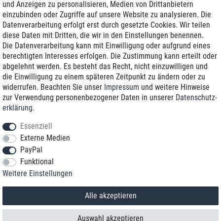
und Anzeigen zu personalisieren, Medien von Drittanbietern
einzubinden oder Zugriffe auf unsere Website zu analysieren. Die
Zustellung am nächsten Werktag
Datenverarbeitung erfolgt erst durch gesetzte Cookies. Wir teilen
Günstiger Versand
diese Daten mit Dritten, die wir in den Einstellungen benennen.
Die Datenverarbeitung kann mit Einwilligung oder aufgrund eines
Generalüberholt mit Garantie
berechtigten Interesses erfolgen. Die Zustimmung kann erteilt oder
abgelehnt werden. Es besteht das Recht, nicht einzuwilligen und
die Einwilligung zu einem späteren Zeitpunkt zu ändern oder zu
widerrufen. Beachten Sie unser
Impressum
und weitere Hinweise
+49 8989 96160*
zur Verwendung personenbezogener Daten in unserer
Daten­schutz­
erklärung
.
shop@toptenstorage.com
Essenziell
Externe Medien
PayPal
*Sie erreichen uns zum Ortstarif von Montag bis Freitag von 9 Uhr - 18 Uhr.
Funktional
Alle Preise inkl. MwSt. und zzgl. Versand
Weitere Einstellungen
© 2018 TOP TEN Computervertrieb GmbH
Alle Rechte vorbehalten.
powered by
createyourtemplate
Alle akzeptieren
Auswahl akzeptieren