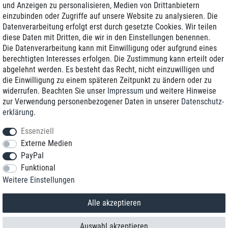
und Anzeigen zu personalisieren, Medien von Drittanbietern
einzubinden oder Zugriffe auf unsere Website zu analysieren. Die
Zustellung am nächsten Werktag
Datenverarbeitung erfolgt erst durch gesetzte Cookies. Wir teilen
Günstiger Versand
diese Daten mit Dritten, die wir in den Einstellungen benennen.
Die Datenverarbeitung kann mit Einwilligung oder aufgrund eines
Generalüberholt mit Garantie
berechtigten Interesses erfolgen. Die Zustimmung kann erteilt oder
abgelehnt werden. Es besteht das Recht, nicht einzuwilligen und
die Einwilligung zu einem späteren Zeitpunkt zu ändern oder zu
widerrufen. Beachten Sie unser
Impressum
und weitere Hinweise
+49 8989 96160*
zur Verwendung personenbezogener Daten in unserer
Daten­schutz­
erklärung
.
shop@toptenstorage.com
Essenziell
Externe Medien
PayPal
*Sie erreichen uns zum Ortstarif von Montag bis Freitag von 9 Uhr - 18 Uhr.
Funktional
Alle Preise inkl. MwSt. und zzgl. Versand
Weitere Einstellungen
© 2018 TOP TEN Computervertrieb GmbH
Alle Rechte vorbehalten.
powered by
createyourtemplate
Alle akzeptieren
Auswahl akzeptieren