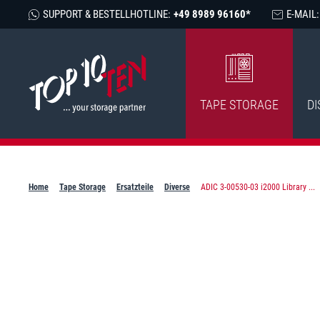
SUPPORT & BESTELLHOTLINE:
+49 8989 96160*
E-MAIL:
TAPE STORAGE
DI
Home
Tape Storage
Ersatzteile
Diverse
ADIC 3-00530-03 i2000 Library ...