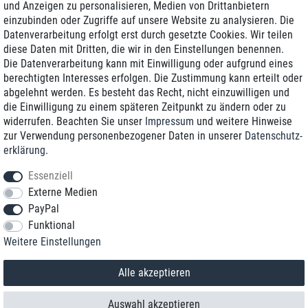
und Anzeigen zu personalisieren, Medien von Drittanbietern
einzubinden oder Zugriffe auf unsere Website zu analysieren. Die
Zustellung am nächsten Werktag
Datenverarbeitung erfolgt erst durch gesetzte Cookies. Wir teilen
Günstiger Versand
diese Daten mit Dritten, die wir in den Einstellungen benennen.
Die Datenverarbeitung kann mit Einwilligung oder aufgrund eines
Generalüberholt mit Garantie
berechtigten Interesses erfolgen. Die Zustimmung kann erteilt oder
abgelehnt werden. Es besteht das Recht, nicht einzuwilligen und
die Einwilligung zu einem späteren Zeitpunkt zu ändern oder zu
widerrufen. Beachten Sie unser
Impressum
und weitere Hinweise
+49 8989 96160*
zur Verwendung personenbezogener Daten in unserer
Daten­schutz­
erklärung
.
shop@toptenstorage.com
Essenziell
Externe Medien
PayPal
*Sie erreichen uns zum Ortstarif von Montag bis Freitag von 9 Uhr - 18 Uhr.
Funktional
Alle Preise inkl. MwSt. und zzgl. Versand
Weitere Einstellungen
© 2018 TOP TEN Computervertrieb GmbH
Alle Rechte vorbehalten.
powered by
createyourtemplate
Alle akzeptieren
Auswahl akzeptieren