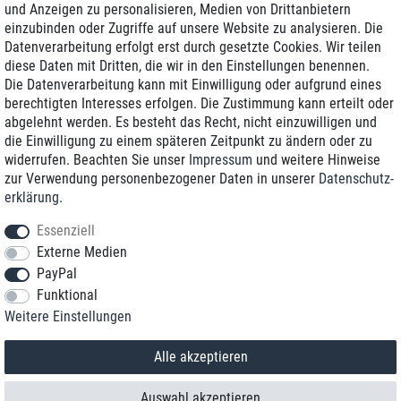
und Anzeigen zu personalisieren, Medien von Drittanbietern
einzubinden oder Zugriffe auf unsere Website zu analysieren. Die
Zustellung am nächsten Werktag
Datenverarbeitung erfolgt erst durch gesetzte Cookies. Wir teilen
Günstiger Versand
diese Daten mit Dritten, die wir in den Einstellungen benennen.
Die Datenverarbeitung kann mit Einwilligung oder aufgrund eines
Generalüberholt mit Garantie
berechtigten Interesses erfolgen. Die Zustimmung kann erteilt oder
abgelehnt werden. Es besteht das Recht, nicht einzuwilligen und
die Einwilligung zu einem späteren Zeitpunkt zu ändern oder zu
widerrufen. Beachten Sie unser
Impressum
und weitere Hinweise
+49 8989 96160*
zur Verwendung personenbezogener Daten in unserer
Daten­schutz­
erklärung
.
shop@toptenstorage.com
Essenziell
Externe Medien
PayPal
*Sie erreichen uns zum Ortstarif von Montag bis Freitag von 9 Uhr - 18 Uhr.
Funktional
Alle Preise inkl. MwSt. und zzgl. Versand
Weitere Einstellungen
© 2018 TOP TEN Computervertrieb GmbH
Alle Rechte vorbehalten.
powered by
createyourtemplate
Alle akzeptieren
Auswahl akzeptieren