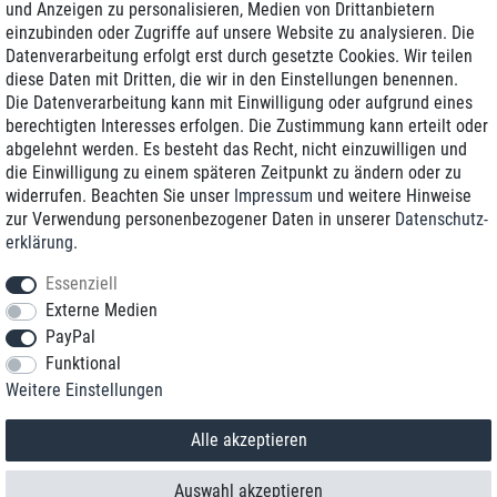
und Anzeigen zu personalisieren, Medien von Drittanbietern
einzubinden oder Zugriffe auf unsere Website zu analysieren. Die
Zustellung am nächsten Werktag
Datenverarbeitung erfolgt erst durch gesetzte Cookies. Wir teilen
Günstiger Versand
diese Daten mit Dritten, die wir in den Einstellungen benennen.
Die Datenverarbeitung kann mit Einwilligung oder aufgrund eines
Generalüberholt mit Garantie
berechtigten Interesses erfolgen. Die Zustimmung kann erteilt oder
abgelehnt werden. Es besteht das Recht, nicht einzuwilligen und
die Einwilligung zu einem späteren Zeitpunkt zu ändern oder zu
widerrufen. Beachten Sie unser
Impressum
und weitere Hinweise
+49 8989 96160*
zur Verwendung personenbezogener Daten in unserer
Daten­schutz­
erklärung
.
shop@toptenstorage.com
Essenziell
Externe Medien
PayPal
*Sie erreichen uns zum Ortstarif von Montag bis Freitag von 9 Uhr - 18 Uhr.
Funktional
Alle Preise inkl. MwSt. und zzgl. Versand
Weitere Einstellungen
© 2018 TOP TEN Computervertrieb GmbH
Alle Rechte vorbehalten.
powered by
createyourtemplate
Alle akzeptieren
Auswahl akzeptieren