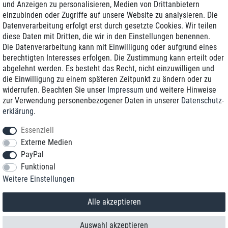
und Anzeigen zu personalisieren, Medien von Drittanbietern
einzubinden oder Zugriffe auf unsere Website zu analysieren. Die
Zustellung am nächsten Werktag
Datenverarbeitung erfolgt erst durch gesetzte Cookies. Wir teilen
Günstiger Versand
diese Daten mit Dritten, die wir in den Einstellungen benennen.
Die Datenverarbeitung kann mit Einwilligung oder aufgrund eines
Generalüberholt mit Garantie
berechtigten Interesses erfolgen. Die Zustimmung kann erteilt oder
abgelehnt werden. Es besteht das Recht, nicht einzuwilligen und
die Einwilligung zu einem späteren Zeitpunkt zu ändern oder zu
widerrufen. Beachten Sie unser
Impressum
und weitere Hinweise
+49 8989 96160*
zur Verwendung personenbezogener Daten in unserer
Daten­schutz­
erklärung
.
shop@toptenstorage.com
Essenziell
Externe Medien
PayPal
*Sie erreichen uns zum Ortstarif von Montag bis Freitag von 9 Uhr - 18 Uhr.
Funktional
Alle Preise inkl. MwSt. und zzgl. Versand
Weitere Einstellungen
© 2018 TOP TEN Computervertrieb GmbH
Alle Rechte vorbehalten.
powered by
createyourtemplate
Alle akzeptieren
Auswahl akzeptieren