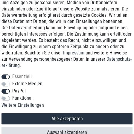
und Anzeigen zu personalisieren, Medien von Drittanbietern
einzubinden oder Zugriffe auf unsere Website zu analysieren. Die
Zustellung am nächsten Werktag
Datenverarbeitung erfolgt erst durch gesetzte Cookies. Wir teilen
Günstiger Versand
diese Daten mit Dritten, die wir in den Einstellungen benennen.
Die Datenverarbeitung kann mit Einwilligung oder aufgrund eines
Generalüberholt mit Garantie
berechtigten Interesses erfolgen. Die Zustimmung kann erteilt oder
abgelehnt werden. Es besteht das Recht, nicht einzuwilligen und
die Einwilligung zu einem späteren Zeitpunkt zu ändern oder zu
widerrufen. Beachten Sie unser
Impressum
und weitere Hinweise
+49 8989 96160*
zur Verwendung personenbezogener Daten in unserer
Daten­schutz­
erklärung
.
shop@toptenstorage.com
Essenziell
Externe Medien
PayPal
*Sie erreichen uns zum Ortstarif von Montag bis Freitag von 9 Uhr - 18 Uhr.
Funktional
Alle Preise inkl. MwSt. und zzgl. Versand
Weitere Einstellungen
© 2018 TOP TEN Computervertrieb GmbH
Alle Rechte vorbehalten.
powered by
createyourtemplate
Alle akzeptieren
Auswahl akzeptieren