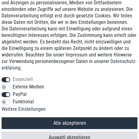
und Anzeigen zu personalisieren, Medien von Drittanbietern
einzubinden oder Zugriffe auf unsere Website zu analysieren. Die
Zustellung am nächsten Werktag
Datenverarbeitung erfolgt erst durch gesetzte Cookies. Wir teilen
Günstiger Versand
diese Daten mit Dritten, die wir in den Einstellungen benennen.
Die Datenverarbeitung kann mit Einwilligung oder aufgrund eines
Generalüberholt mit Garantie
berechtigten Interesses erfolgen. Die Zustimmung kann erteilt oder
abgelehnt werden. Es besteht das Recht, nicht einzuwilligen und
die Einwilligung zu einem späteren Zeitpunkt zu ändern oder zu
widerrufen. Beachten Sie unser
Impressum
und weitere Hinweise
+49 8989 96160*
zur Verwendung personenbezogener Daten in unserer
Daten­schutz­
erklärung
.
shop@toptenstorage.com
Essenziell
Externe Medien
PayPal
*Sie erreichen uns zum Ortstarif von Montag bis Freitag von 9 Uhr - 18 Uhr.
Funktional
Alle Preise inkl. MwSt. und zzgl. Versand
Weitere Einstellungen
© 2018 TOP TEN Computervertrieb GmbH
Alle Rechte vorbehalten.
powered by
createyourtemplate
Alle akzeptieren
Auswahl akzeptieren