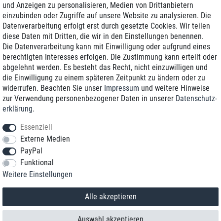
und Anzeigen zu personalisieren, Medien von Drittanbietern
einzubinden oder Zugriffe auf unsere Website zu analysieren. Die
Zustellung am nächsten Werktag
Datenverarbeitung erfolgt erst durch gesetzte Cookies. Wir teilen
Günstiger Versand
diese Daten mit Dritten, die wir in den Einstellungen benennen.
Die Datenverarbeitung kann mit Einwilligung oder aufgrund eines
Generalüberholt mit Garantie
berechtigten Interesses erfolgen. Die Zustimmung kann erteilt oder
abgelehnt werden. Es besteht das Recht, nicht einzuwilligen und
die Einwilligung zu einem späteren Zeitpunkt zu ändern oder zu
widerrufen. Beachten Sie unser
Impressum
und weitere Hinweise
+49 8989 96160*
zur Verwendung personenbezogener Daten in unserer
Daten­schutz­
erklärung
.
shop@toptenstorage.com
Essenziell
Externe Medien
PayPal
*Sie erreichen uns zum Ortstarif von Montag bis Freitag von 9 Uhr - 18 Uhr.
Funktional
Alle Preise inkl. MwSt. und zzgl. Versand
Weitere Einstellungen
© 2018 TOP TEN Computervertrieb GmbH
Alle Rechte vorbehalten.
powered by
createyourtemplate
Alle akzeptieren
Auswahl akzeptieren