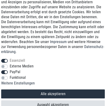
und Anzeigen zu personalisieren, Medien von Drittanbietern
einzubinden oder Zugriffe auf unsere Website zu analysieren. Die
Zustellung am nächsten Werktag
Datenverarbeitung erfolgt erst durch gesetzte Cookies. Wir teilen
Günstiger Versand
diese Daten mit Dritten, die wir in den Einstellungen benennen.
Die Datenverarbeitung kann mit Einwilligung oder aufgrund eines
Generalüberholt mit Garantie
berechtigten Interesses erfolgen. Die Zustimmung kann erteilt oder
abgelehnt werden. Es besteht das Recht, nicht einzuwilligen und
die Einwilligung zu einem späteren Zeitpunkt zu ändern oder zu
widerrufen. Beachten Sie unser
Impressum
und weitere Hinweise
+49 8989 96160*
zur Verwendung personenbezogener Daten in unserer
Daten­schutz­
erklärung
.
shop@toptenstorage.com
Essenziell
Externe Medien
PayPal
*Sie erreichen uns zum Ortstarif von Montag bis Freitag von 9 Uhr - 18 Uhr.
Funktional
Alle Preise inkl. MwSt. und zzgl. Versand
Weitere Einstellungen
© 2018 TOP TEN Computervertrieb GmbH
Alle Rechte vorbehalten.
powered by
createyourtemplate
Alle akzeptieren
Auswahl akzeptieren