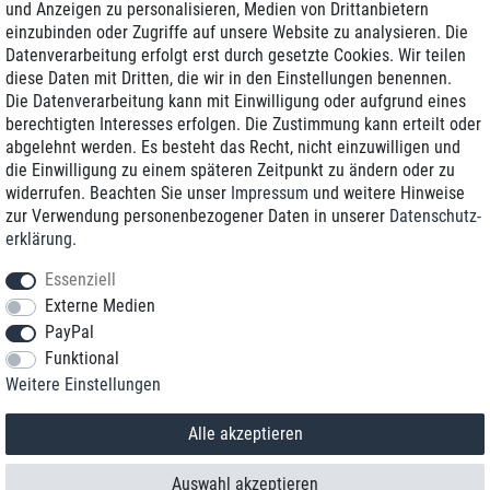
und Anzeigen zu personalisieren, Medien von Drittanbietern
einzubinden oder Zugriffe auf unsere Website zu analysieren. Die
Zustellung am nächsten Werktag
Datenverarbeitung erfolgt erst durch gesetzte Cookies. Wir teilen
Günstiger Versand
diese Daten mit Dritten, die wir in den Einstellungen benennen.
Die Datenverarbeitung kann mit Einwilligung oder aufgrund eines
Generalüberholt mit Garantie
berechtigten Interesses erfolgen. Die Zustimmung kann erteilt oder
abgelehnt werden. Es besteht das Recht, nicht einzuwilligen und
die Einwilligung zu einem späteren Zeitpunkt zu ändern oder zu
widerrufen. Beachten Sie unser
Impressum
und weitere Hinweise
+49 8989 96160*
zur Verwendung personenbezogener Daten in unserer
Daten­schutz­
erklärung
.
shop@toptenstorage.com
Essenziell
Externe Medien
PayPal
*Sie erreichen uns zum Ortstarif von Montag bis Freitag von 9 Uhr - 18 Uhr.
Funktional
Alle Preise inkl. MwSt. und zzgl. Versand
Weitere Einstellungen
© 2018 TOP TEN Computervertrieb GmbH
Alle Rechte vorbehalten.
powered by
createyourtemplate
Alle akzeptieren
Auswahl akzeptieren