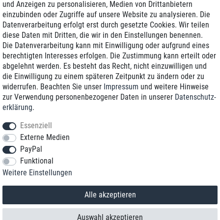
und Anzeigen zu personalisieren, Medien von Drittanbietern
einzubinden oder Zugriffe auf unsere Website zu analysieren. Die
Zustellung am nächsten Werktag
Datenverarbeitung erfolgt erst durch gesetzte Cookies. Wir teilen
Günstiger Versand
diese Daten mit Dritten, die wir in den Einstellungen benennen.
Die Datenverarbeitung kann mit Einwilligung oder aufgrund eines
Generalüberholt mit Garantie
berechtigten Interesses erfolgen. Die Zustimmung kann erteilt oder
abgelehnt werden. Es besteht das Recht, nicht einzuwilligen und
die Einwilligung zu einem späteren Zeitpunkt zu ändern oder zu
widerrufen. Beachten Sie unser
Impressum
und weitere Hinweise
+49 8989 96160*
zur Verwendung personenbezogener Daten in unserer
Daten­schutz­
erklärung
.
shop@toptenstorage.com
Essenziell
Externe Medien
PayPal
*Sie erreichen uns zum Ortstarif von Montag bis Freitag von 9 Uhr - 18 Uhr.
Funktional
Alle Preise inkl. MwSt. und zzgl. Versand
Weitere Einstellungen
© 2018 TOP TEN Computervertrieb GmbH
Alle Rechte vorbehalten.
powered by
createyourtemplate
Alle akzeptieren
Auswahl akzeptieren