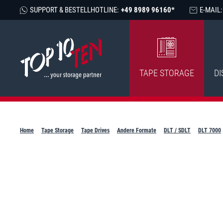
SUPPORT & BESTELLHOTLINE:
+49 8989 96160*
E-MAIL:
TAPE STORAGE
DI
Home
Tape Storage
Tape Drives
Andere Formate
DLT / SDLT
DLT 7000