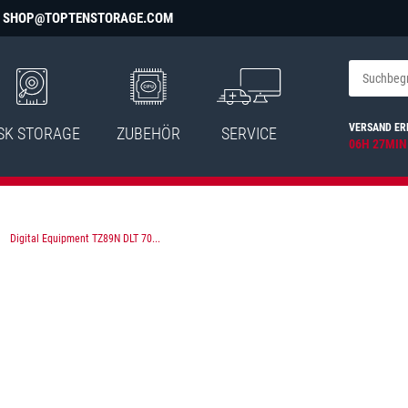
SHOP@TOPTENSTORAGE.COM
VERSAND ER
SK STORAGE
ZUBEHÖR
SERVICE
06H 27MIN
Digital Equipment TZ89N DLT 70...