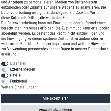
und Anzeigen zu personalisieren, Medien von Drittanbietern
einzubinden oder Zugriffe auf unsere Website zu analysieren. Die
Zustellung am nächsten Werktag
Datenverarbeitung erfolgt erst durch gesetzte Cookies. Wir teilen
Günstiger Versand
diese Daten mit Dritten, die wir in den Einstellungen benennen.
Die Datenverarbeitung kann mit Einwilligung oder aufgrund eines
Generalüberholt mit Garantie
berechtigten Interesses erfolgen. Die Zustimmung kann erteilt oder
abgelehnt werden. Es besteht das Recht, nicht einzuwilligen und
die Einwilligung zu einem späteren Zeitpunkt zu ändern oder zu
widerrufen. Beachten Sie unser
Impressum
und weitere Hinweise
+49 8989 96160*
zur Verwendung personenbezogener Daten in unserer
Daten­schutz­
erklärung
.
shop@toptenstorage.com
Essenziell
Externe Medien
PayPal
*Sie erreichen uns zum Ortstarif von Montag bis Freitag von 9 Uhr - 18 Uhr.
Funktional
Alle Preise inkl. MwSt. und zzgl. Versand
Weitere Einstellungen
© 2018 TOP TEN Computervertrieb GmbH
Alle Rechte vorbehalten.
powered by
createyourtemplate
Alle akzeptieren
Auswahl akzeptieren