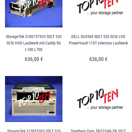
StorageTek 3100157935 SDLT 320
DELL 0U3569 SDLT 320 SCSI LVD
SCSI HVD Laufwerk mit Caddy für
PowerVault 110T externes Laufwerk
L180 L700
636,00 €
636,00 €
StorageTek 313835303 SDLT 320
Tandberg Data TR-S23AB-TN SDLT