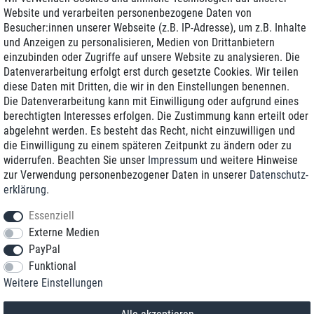
Website und verarbeiten personenbezogene Daten von
Besucher:innen unserer Webseite (z.B. IP-Adresse), um z.B. Inhalte
und Anzeigen zu personalisieren, Medien von Drittanbietern
einzubinden oder Zugriffe auf unsere Website zu analysieren. Die
Zustellung am nächsten Werktag
Datenverarbeitung erfolgt erst durch gesetzte Cookies. Wir teilen
Günstiger Versand
diese Daten mit Dritten, die wir in den Einstellungen benennen.
Die Datenverarbeitung kann mit Einwilligung oder aufgrund eines
Generalüberholt mit Garantie
berechtigten Interesses erfolgen. Die Zustimmung kann erteilt oder
abgelehnt werden. Es besteht das Recht, nicht einzuwilligen und
die Einwilligung zu einem späteren Zeitpunkt zu ändern oder zu
widerrufen. Beachten Sie unser
Impressum
und weitere Hinweise
+49 8989 96160*
zur Verwendung personenbezogener Daten in unserer
Daten­schutz­
erklärung
.
shop@toptenstorage.com
Essenziell
Externe Medien
PayPal
*Sie erreichen uns zum Ortstarif von Montag bis Freitag von 9 Uhr - 18 Uhr.
Funktional
Alle Preise inkl. MwSt. und zzgl. Versand
Weitere Einstellungen
© 2018 TOP TEN Computervertrieb GmbH
Alle Rechte vorbehalten.
powered by
createyourtemplate