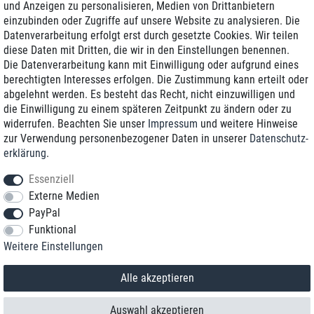
und Anzeigen zu personalisieren, Medien von Drittanbietern
einzubinden oder Zugriffe auf unsere Website zu analysieren. Die
Zustellung am nächsten Werktag
Datenverarbeitung erfolgt erst durch gesetzte Cookies. Wir teilen
Günstiger Versand
diese Daten mit Dritten, die wir in den Einstellungen benennen.
Die Datenverarbeitung kann mit Einwilligung oder aufgrund eines
Generalüberholt mit Garantie
berechtigten Interesses erfolgen. Die Zustimmung kann erteilt oder
abgelehnt werden. Es besteht das Recht, nicht einzuwilligen und
die Einwilligung zu einem späteren Zeitpunkt zu ändern oder zu
widerrufen. Beachten Sie unser
Impressum
und weitere Hinweise
+49 8989 96160*
zur Verwendung personenbezogener Daten in unserer
Daten­schutz­
erklärung
.
shop@toptenstorage.com
Essenziell
Externe Medien
PayPal
*Sie erreichen uns zum Ortstarif von Montag bis Freitag von 9 Uhr - 18 Uhr.
Funktional
Alle Preise inkl. MwSt. und zzgl. Versand
Weitere Einstellungen
© 2018 TOP TEN Computervertrieb GmbH
Alle Rechte vorbehalten.
powered by
createyourtemplate
Alle akzeptieren
Auswahl akzeptieren