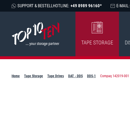
SUPPORT & BESTELLHOTLINE:
+49 8989 96160*
E-MAIL:
TAPE STORAGE
DI
Home
Tape Storage
Tape Drives
DAT - DDS
DDS-1
Compaq 142019-001 