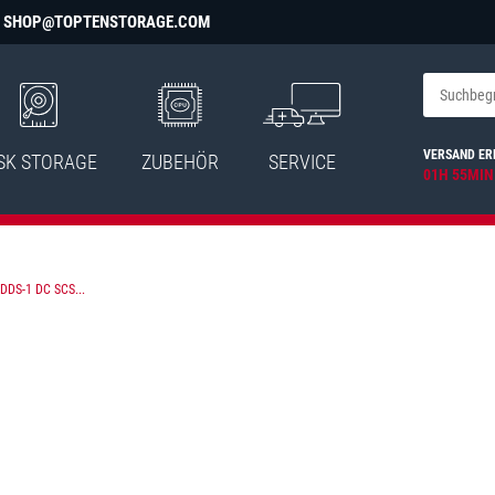
SHOP@TOPTENSTORAGE.COM
VERSAND ER
SK STORAGE
ZUBEHÖR
SERVICE
01H 55MIN
DDS-1 DC SCS...