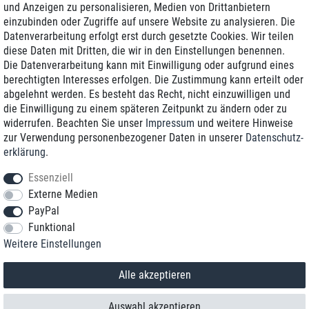
und Anzeigen zu personalisieren, Medien von Drittanbietern
einzubinden oder Zugriffe auf unsere Website zu analysieren. Die
Zustellung am nächsten Werktag
Datenverarbeitung erfolgt erst durch gesetzte Cookies. Wir teilen
Günstiger Versand
diese Daten mit Dritten, die wir in den Einstellungen benennen.
Die Datenverarbeitung kann mit Einwilligung oder aufgrund eines
Generalüberholt mit Garantie
berechtigten Interesses erfolgen. Die Zustimmung kann erteilt oder
abgelehnt werden. Es besteht das Recht, nicht einzuwilligen und
die Einwilligung zu einem späteren Zeitpunkt zu ändern oder zu
widerrufen. Beachten Sie unser
Impressum
und weitere Hinweise
+49 8989 96160*
zur Verwendung personenbezogener Daten in unserer
Daten­schutz­
erklärung
.
shop@toptenstorage.com
Essenziell
Externe Medien
PayPal
*Sie erreichen uns zum Ortstarif von Montag bis Freitag von 9 Uhr - 18 Uhr.
Funktional
Alle Preise inkl. MwSt. und zzgl. Versand
Weitere Einstellungen
© 2018 TOP TEN Computervertrieb GmbH
Alle Rechte vorbehalten.
powered by
createyourtemplate
Alle akzeptieren
Auswahl akzeptieren