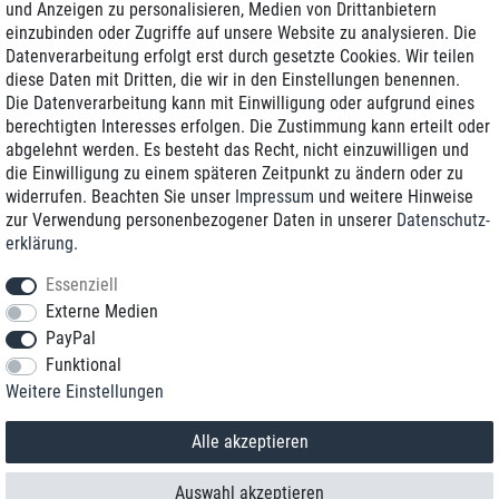
und Anzeigen zu personalisieren, Medien von Drittanbietern
einzubinden oder Zugriffe auf unsere Website zu analysieren. Die
Zustellung am nächsten Werktag
Datenverarbeitung erfolgt erst durch gesetzte Cookies. Wir teilen
Günstiger Versand
diese Daten mit Dritten, die wir in den Einstellungen benennen.
Die Datenverarbeitung kann mit Einwilligung oder aufgrund eines
Generalüberholt mit Garantie
berechtigten Interesses erfolgen. Die Zustimmung kann erteilt oder
abgelehnt werden. Es besteht das Recht, nicht einzuwilligen und
die Einwilligung zu einem späteren Zeitpunkt zu ändern oder zu
widerrufen. Beachten Sie unser
Impressum
und weitere Hinweise
+49 8989 96160*
zur Verwendung personenbezogener Daten in unserer
Daten­schutz­
erklärung
.
shop@toptenstorage.com
Essenziell
Externe Medien
PayPal
*Sie erreichen uns zum Ortstarif von Montag bis Freitag von 9 Uhr - 18 Uhr.
Funktional
Alle Preise inkl. MwSt. und zzgl. Versand
Weitere Einstellungen
© 2018 TOP TEN Computervertrieb GmbH
Alle Rechte vorbehalten.
powered by
createyourtemplate
Alle akzeptieren
Auswahl akzeptieren