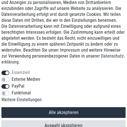
und Anzeigen zu personalisieren, Medien von Drittanbietern
einzubinden oder Zugriffe auf unsere Website zu analysieren. Die
Zustellung am nächsten Werktag
Datenverarbeitung erfolgt erst durch gesetzte Cookies. Wir teilen
Günstiger Versand
diese Daten mit Dritten, die wir in den Einstellungen benennen.
Die Datenverarbeitung kann mit Einwilligung oder aufgrund eines
Generalüberholt mit Garantie
berechtigten Interesses erfolgen. Die Zustimmung kann erteilt oder
abgelehnt werden. Es besteht das Recht, nicht einzuwilligen und
die Einwilligung zu einem späteren Zeitpunkt zu ändern oder zu
widerrufen. Beachten Sie unser
Impressum
und weitere Hinweise
+49 8989 96160*
zur Verwendung personenbezogener Daten in unserer
Daten­schutz­
erklärung
.
shop@toptenstorage.com
Essenziell
Externe Medien
PayPal
*Sie erreichen uns zum Ortstarif von Montag bis Freitag von 9 Uhr - 18 Uhr.
Funktional
Alle Preise inkl. MwSt. und zzgl. Versand
Weitere Einstellungen
© 2018 TOP TEN Computervertrieb GmbH
Alle Rechte vorbehalten.
powered by
createyourtemplate
Alle akzeptieren
Auswahl akzeptieren