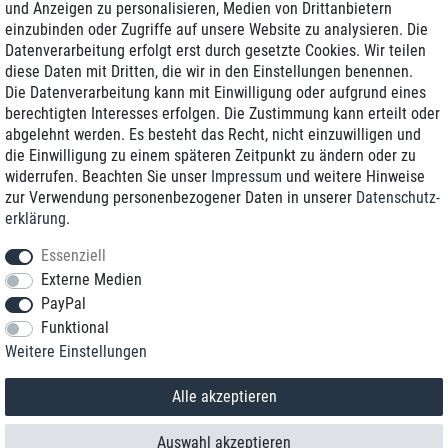
und Anzeigen zu personalisieren, Medien von Drittanbietern
einzubinden oder Zugriffe auf unsere Website zu analysieren. Die
Zustellung am nächsten Werktag
Datenverarbeitung erfolgt erst durch gesetzte Cookies. Wir teilen
Günstiger Versand
diese Daten mit Dritten, die wir in den Einstellungen benennen.
Die Datenverarbeitung kann mit Einwilligung oder aufgrund eines
Generalüberholt mit Garantie
berechtigten Interesses erfolgen. Die Zustimmung kann erteilt oder
abgelehnt werden. Es besteht das Recht, nicht einzuwilligen und
die Einwilligung zu einem späteren Zeitpunkt zu ändern oder zu
widerrufen. Beachten Sie unser
Impressum
und weitere Hinweise
+49 8989 96160*
zur Verwendung personenbezogener Daten in unserer
Daten­schutz­
erklärung
.
shop@toptenstorage.com
Essenziell
Externe Medien
PayPal
*Sie erreichen uns zum Ortstarif von Montag bis Freitag von 9 Uhr - 18 Uhr.
Funktional
Alle Preise inkl. MwSt. und zzgl. Versand
Weitere Einstellungen
© 2018 TOP TEN Computervertrieb GmbH
Alle Rechte vorbehalten.
powered by
createyourtemplate
Alle akzeptieren
Auswahl akzeptieren