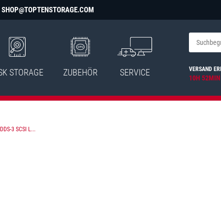
SHOP@TOPTENSTORAGE.COM
VERSAND ER
SK STORAGE
ZUBEHÖR
SERVICE
10H 52MIN
DS-3 SCSI L...