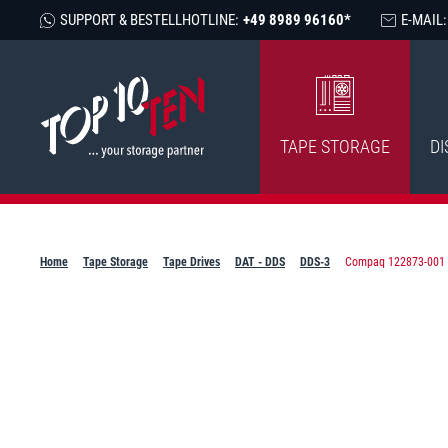
SUPPORT & BESTELLHOTLINE:
+49 8989 96160*
E-MAIL:
TAPE STORAGE
DI
Home
Tape Storage
Tape Drives
DAT - DDS
DDS-3
Compaq 122873-001 D