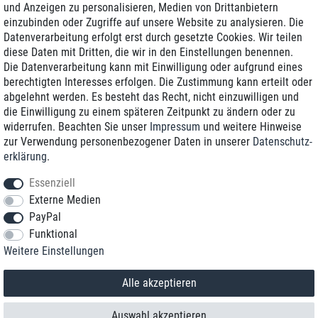
und Anzeigen zu personalisieren, Medien von Drittanbietern
einzubinden oder Zugriffe auf unsere Website zu analysieren. Die
Zustellung am nächsten Werktag
Datenverarbeitung erfolgt erst durch gesetzte Cookies. Wir teilen
Günstiger Versand
diese Daten mit Dritten, die wir in den Einstellungen benennen.
Die Datenverarbeitung kann mit Einwilligung oder aufgrund eines
Generalüberholt mit Garantie
berechtigten Interesses erfolgen. Die Zustimmung kann erteilt oder
abgelehnt werden. Es besteht das Recht, nicht einzuwilligen und
die Einwilligung zu einem späteren Zeitpunkt zu ändern oder zu
widerrufen. Beachten Sie unser
Impressum
und weitere Hinweise
+49 8989 96160*
zur Verwendung personenbezogener Daten in unserer
Daten­schutz­
erklärung
.
shop@toptenstorage.com
Essenziell
Externe Medien
PayPal
*Sie erreichen uns zum Ortstarif von Montag bis Freitag von 9 Uhr - 18 Uhr.
Funktional
Alle Preise inkl. MwSt. und zzgl. Versand
Weitere Einstellungen
© 2018 TOP TEN Computervertrieb GmbH
Alle Rechte vorbehalten.
powered by
createyourtemplate
Alle akzeptieren
Auswahl akzeptieren