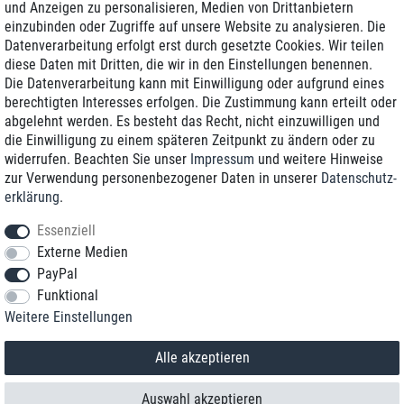
und Anzeigen zu personalisieren, Medien von Drittanbietern
einzubinden oder Zugriffe auf unsere Website zu analysieren. Die
Zustellung am nächsten Werktag
Datenverarbeitung erfolgt erst durch gesetzte Cookies. Wir teilen
Günstiger Versand
diese Daten mit Dritten, die wir in den Einstellungen benennen.
Die Datenverarbeitung kann mit Einwilligung oder aufgrund eines
Generalüberholt mit Garantie
berechtigten Interesses erfolgen. Die Zustimmung kann erteilt oder
abgelehnt werden. Es besteht das Recht, nicht einzuwilligen und
die Einwilligung zu einem späteren Zeitpunkt zu ändern oder zu
widerrufen. Beachten Sie unser
Impressum
und weitere Hinweise
+49 8989 96160*
zur Verwendung personenbezogener Daten in unserer
Daten­schutz­
erklärung
.
shop@toptenstorage.com
Essenziell
Externe Medien
PayPal
*Sie erreichen uns zum Ortstarif von Montag bis Freitag von 9 Uhr - 18 Uhr.
Funktional
Alle Preise inkl. MwSt. und zzgl. Versand
Weitere Einstellungen
© 2018 TOP TEN Computervertrieb GmbH
Alle Rechte vorbehalten.
powered by
createyourtemplate
Alle akzeptieren
Auswahl akzeptieren