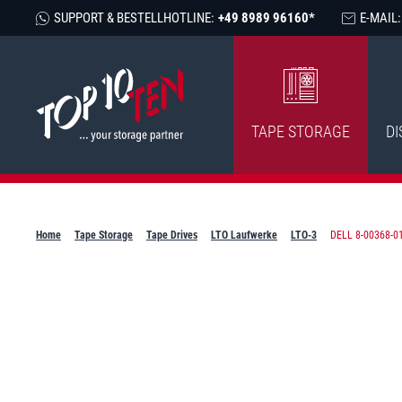
SUPPORT & BESTELLHOTLINE:
+49 8989 96160*
E-MAIL:
TAPE STORAGE
DI
Home
Tape Storage
Tape Drives
LTO Laufwerke
LTO-3
DELL 8-00368-01