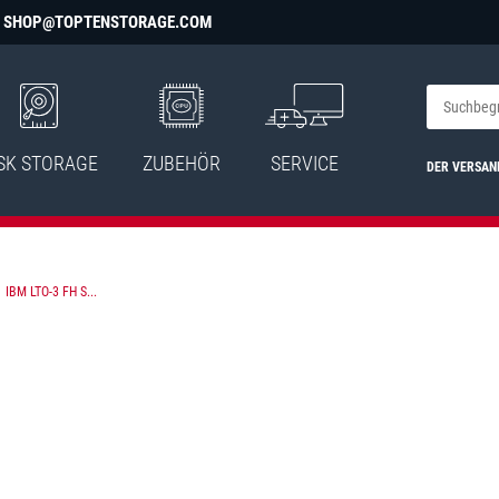
SHOP@TOPTENSTORAGE.COM
SK STORAGE
ZUBEHÖR
SERVICE
DER VERSAN
 IBM LTO-3 FH S...