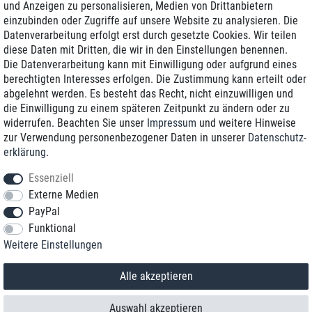
und Anzeigen zu personalisieren, Medien von Drittanbietern
einzubinden oder Zugriffe auf unsere Website zu analysieren. Die
Zustellung am nächsten Werktag
Datenverarbeitung erfolgt erst durch gesetzte Cookies. Wir teilen
Günstiger Versand
diese Daten mit Dritten, die wir in den Einstellungen benennen.
Die Datenverarbeitung kann mit Einwilligung oder aufgrund eines
Generalüberholt mit Garantie
berechtigten Interesses erfolgen. Die Zustimmung kann erteilt oder
abgelehnt werden. Es besteht das Recht, nicht einzuwilligen und
die Einwilligung zu einem späteren Zeitpunkt zu ändern oder zu
widerrufen. Beachten Sie unser
Impressum
und weitere Hinweise
+49 8989 96160*
zur Verwendung personenbezogener Daten in unserer
Daten­schutz­
erklärung
.
shop@toptenstorage.com
Essenziell
Externe Medien
PayPal
*Sie erreichen uns zum Ortstarif von Montag bis Freitag von 9 Uhr - 18 Uhr.
Funktional
Alle Preise inkl. MwSt. und zzgl. Versand
Weitere Einstellungen
© 2018 TOP TEN Computervertrieb GmbH
Alle Rechte vorbehalten.
powered by
createyourtemplate
Alle akzeptieren
Auswahl akzeptieren