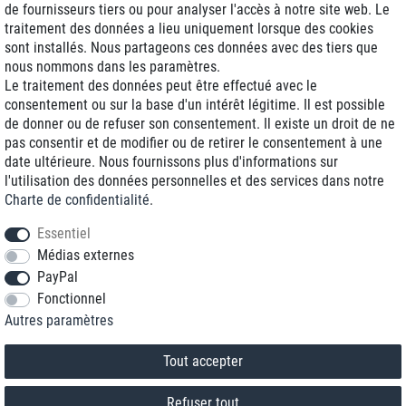
de fournisseurs tiers ou pour analyser l'accès à notre site web. Le
traitement des données a lieu uniquement lorsque des cookies
Livraison J+1
sont installés. Nous partageons ces données avec des tiers que
Frais d'expédition réduits
nous nommons dans les paramètres.
Le traitement des données peut être effectué avec le
Reconditionnée avec garantie
consentement ou sur la base d'un intérêt légitime. Il est possible
de donner ou de refuser son consentement. Il existe un droit de ne
pas consentir et de modifier ou de retirer le consentement à une
date ultérieure. Nous fournissons plus d'informations sur
+33 1 70 99 07 94 *
l'utilisation des données personnelles et des services dans notre
Charte de confidentialité
.
shop@toptenstorage.com
Essentiel
Médias externes
PayPal
* Vous pouvez nous joindre aux tarifs locaux du lundi au vendredi de 9h à 18h.
Fonctionnel
Tous les prix incluent la TVA et la livraison
Autres paramètres
© 2018 TOP TEN Computervertrieb GmbH
Tous droits réservés.
powered by
createyourtemplate
Tout accepter
Refuser tout