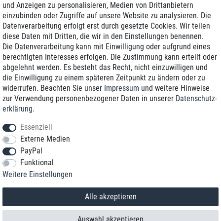
und Anzeigen zu personalisieren, Medien von Drittanbietern
einzubinden oder Zugriffe auf unsere Website zu analysieren. Die
Zustellung am nächsten Werktag
Datenverarbeitung erfolgt erst durch gesetzte Cookies. Wir teilen
Günstiger Versand
diese Daten mit Dritten, die wir in den Einstellungen benennen.
Die Datenverarbeitung kann mit Einwilligung oder aufgrund eines
Generalüberholt mit Garantie
berechtigten Interesses erfolgen. Die Zustimmung kann erteilt oder
abgelehnt werden. Es besteht das Recht, nicht einzuwilligen und
die Einwilligung zu einem späteren Zeitpunkt zu ändern oder zu
widerrufen. Beachten Sie unser
Impressum
und weitere Hinweise
+49 8989 96160*
zur Verwendung personenbezogener Daten in unserer
Daten­schutz­
erklärung
.
shop@toptenstorage.com
Essenziell
Externe Medien
PayPal
*Sie erreichen uns zum Ortstarif von Montag bis Freitag von 9 Uhr - 18 Uhr.
Funktional
Alle Preise inkl. MwSt. und zzgl. Versand
Weitere Einstellungen
© 2018 TOP TEN Computervertrieb GmbH
Alle Rechte vorbehalten.
powered by
createyourtemplate
Alle akzeptieren
Auswahl akzeptieren