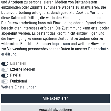
und Anzeigen zu personalisieren, Medien von Drittanbietern
einzubinden oder Zugriffe auf unsere Website zu analysieren. Die
Zustellung am nächsten Werktag
Datenverarbeitung erfolgt erst durch gesetzte Cookies. Wir teilen
Günstiger Versand
diese Daten mit Dritten, die wir in den Einstellungen benennen.
Die Datenverarbeitung kann mit Einwilligung oder aufgrund eines
Generalüberholt mit Garantie
berechtigten Interesses erfolgen. Die Zustimmung kann erteilt oder
abgelehnt werden. Es besteht das Recht, nicht einzuwilligen und
die Einwilligung zu einem späteren Zeitpunkt zu ändern oder zu
widerrufen. Beachten Sie unser
Impressum
und weitere Hinweise
+49 8989 96160*
zur Verwendung personenbezogener Daten in unserer
Daten­schutz­
erklärung
.
shop@toptenstorage.com
Essenziell
Externe Medien
PayPal
*Sie erreichen uns zum Ortstarif von Montag bis Freitag von 9 Uhr - 18 Uhr.
Funktional
Alle Preise inkl. MwSt. und zzgl. Versand
Weitere Einstellungen
© 2018 TOP TEN Computervertrieb GmbH
Alle Rechte vorbehalten.
powered by
createyourtemplate
Alle akzeptieren
Auswahl akzeptieren