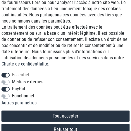
de fournisseurs tiers ou pour analyser l'accès à notre site web. Le
traitement des données a lieu uniquement lorsque des cookies
Livraison J+1
sont installés. Nous partageons ces données avec des tiers que
Frais d'expédition réduits
nous nommons dans les paramètres.
Le traitement des données peut être effectué avec le
Reconditionnée avec garantie
consentement ou sur la base d'un intérêt légitime. Il est possible
de donner ou de refuser son consentement. Il existe un droit de ne
pas consentir et de modifier ou de retirer le consentement à une
date ultérieure. Nous fournissons plus d'informations sur
+33 1 70 99 07 94 *
l'utilisation des données personnelles et des services dans notre
Charte de confidentialité
.
shop@toptenstorage.com
Essentiel
Médias externes
PayPal
* Vous pouvez nous joindre aux tarifs locaux du lundi au vendredi de 9h à 18h.
Fonctionnel
Tous les prix incluent la TVA et la livraison
Autres paramètres
© 2018 TOP TEN Computervertrieb GmbH
Tous droits réservés.
powered by
createyourtemplate
Tout accepter
Refuser tout